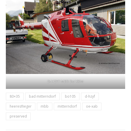
D-HZYF MBB Bo105M
80+35
bad mitterndorf
bo105
d-hzyf
heeresflieger
mbb
mitterndorf
oe-xab
preserved