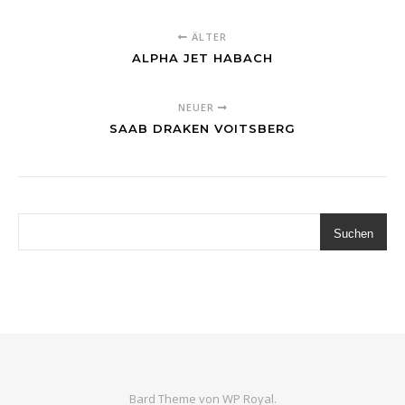
ÄLTER
ALPHA JET HABACH
NEUER
SAAB DRAKEN VOITSBERG
Suchen
Bard Theme von
WP Royal
.