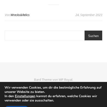
Von
Wrecks&Relics
24. September 2023
Suchen
Bard Theme von
WP Royal
.
Home
Luftfahrtmuseen
Wrecks & Relics
Imprint
Wir verwenden Cookies, um dir die bestmögliche Erfahrung auf
unserer Website zu bieten.
In den
Einstellungen
kannst du erfahren, welche Cookies wir
verwenden oder sie ausschalten.
NACH OBEN