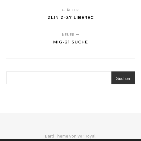
ÄLTER
ZLIN Z-37 LIBEREC
NEUER
MIG-21 SUCHE
Suchen
Bard Theme von
WP Royal
.