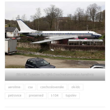
OK-LDC Tupolev Tu-104A Czechoslovenske Aerolinie
aerolinie
csa
czechoslovenske
ok-ldc
petrovice
preserved
t-104
tupolev