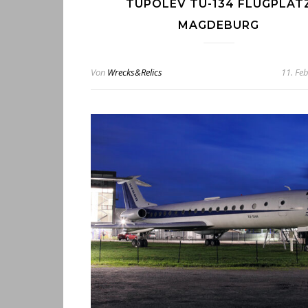
TUPOLEV TU-134 FLUGPLAT
MAGDEBURG
Von
Wrecks&Relics
11. Fe