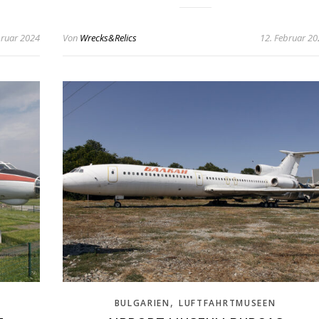
bruar 2024
Von
Wrecks&Relics
12. Februar 2
,
BULGARIEN
LUFTFAHRTMUSEEN