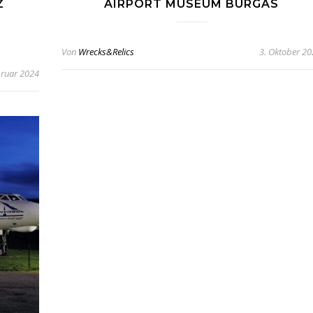
Z
AIRPORT MUSEUM BURGAS
Von
Wrecks&Relics
3. Oktober 2
bruar 2024