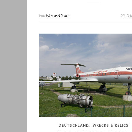
Von
Wrecks&Relics
23. Fe
,
DEUTSCHLAND
WRECKS & RELICS