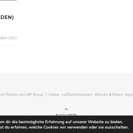
ADEN)
tober 2023
rd Theme von
WP Royal
.
Home
Luftfahrtmuseen
Wrecks & Relics
Impr
NACH OBEN
m dir die bestmögliche Erfahrung auf unserer Website zu bieten.
t du erfahren, welche Cookies wir verwenden oder sie ausschalten.