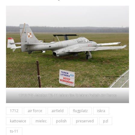
1712 PZL-Mielec TS-11 Iskra Bis D Iskra Polish Air Force
1712
air force
airfield
flugplatz
iskra
kattowice
mielec
polish
preserved
pzl
ts-11