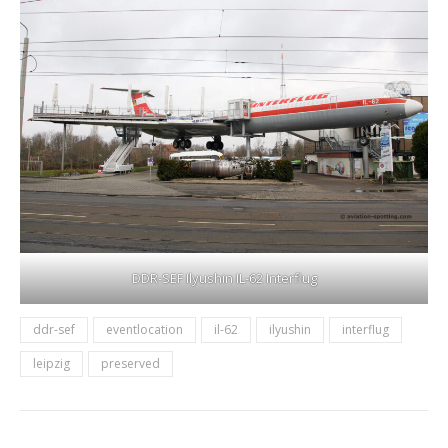
DDR-SEF Ilyushin IL-62 Interflug
ddr-sef
eventlocation
il-62
ilyushin
interflug
leipzig
preserved