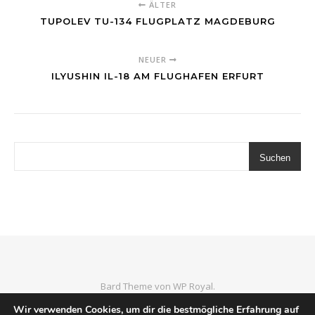
ÄLTER
TUPOLEV TU-134 FLUGPLATZ MAGDEBURG
NEUER
ILYUSHIN IL-18 AM FLUGHAFEN ERFURT
Suchen
Bard Theme von
WP Royal
.
Home
Luftfahrtmuseen
Wrecks & Relics
Imprint
Wir verwenden Cookies, um dir die bestmögliche Erfahrung auf