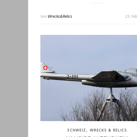
Von
Wrecks&Relics
23. Fe
,
SCHWEIZ
WRECKS & RELICS