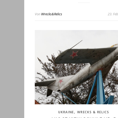
Von
Wrecks&Relics
23. Fe
,
UKRAINE
WRECKS & RELICS