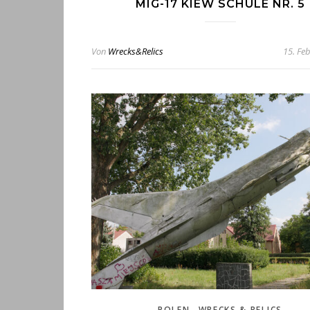
MIG-17 KIEW SCHULE NR. 5
Von
Wrecks&Relics
15. Fe
,
POLEN
WRECKS & RELICS