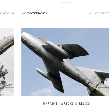
bruar 2024
Von
Wrecks&Relics
23. Februar 2
,
UKRAINE
WRECKS & RELICS