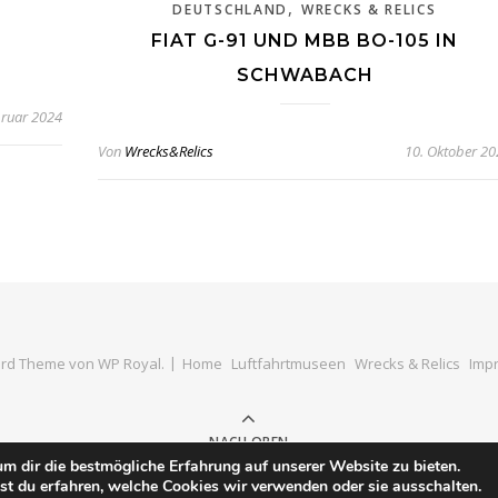
,
DEUTSCHLAND
WRECKS & RELICS
FIAT G-91 UND MBB BO-105 IN
SCHWABACH
bruar 2024
Von
Wrecks&Relics
10. Oktober 20
rd Theme von
WP Royal
.
Home
Luftfahrtmuseen
Wrecks & Relics
Impr
NACH OBEN
m dir die bestmögliche Erfahrung auf unserer Website zu bieten.
t du erfahren, welche Cookies wir verwenden oder sie ausschalten.