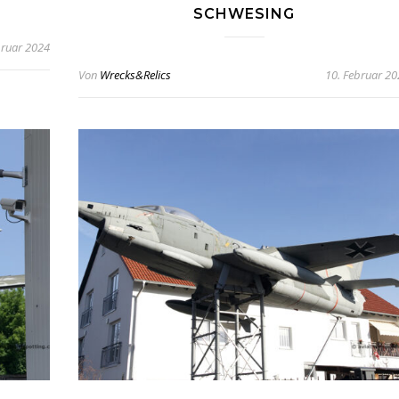
SCHWESING
bruar 2024
Von
Wrecks&Relics
10. Februar 2