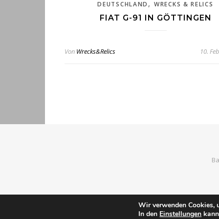
,
DEUTSCHLAND
WRECKS & RELICS
FIAT G-91 IN GÖTTINGEN
Von
Wrecks&Relics
10. Fe
Ba
Wir verwenden Cookies, u
In den
Einstellungen
kanns