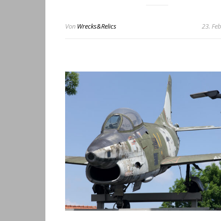
Von
Wrecks&Relics
23. Fe