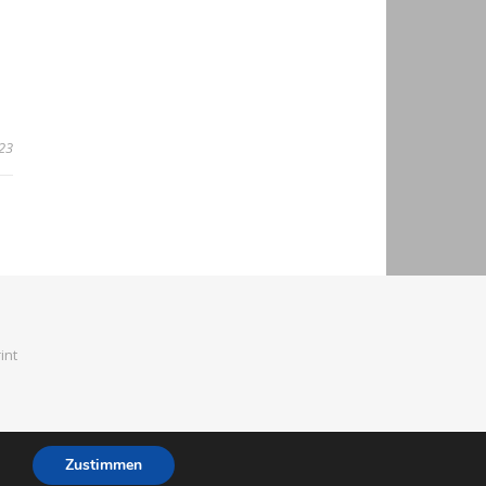
23
int
Zustimmen