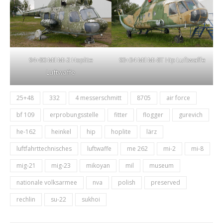
94+80 Mil Mi-2 Hoplite
93+34 Mil Mi-8T Hip Luftwaffe
Luftwaffe
25+48
332
4 messerschmitt
8705
air force
bf 109
erprobungsstelle
fitter
flogger
gurevich
he-162
heinkel
hip
hoplite
lärz
luftfahrttechnisches
luftwaffe
me 262
mi-2
mi-8
mig-21
mig-23
mikoyan
mil
museum
nationale volksarmee
nva
polish
preserved
rechlin
su-22
sukhoi