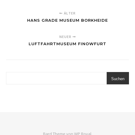
ÄLTER
HANS GRADE MUSEUM BORKHEIDE
NEUER
LUFTFAHRTMUSEUM FINOWFURT
Suchen
Bard Theme von
WP Royal
.