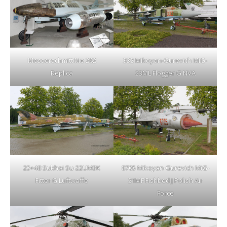
Messerschmitt Me 262
332 Mikoyan-Gurevich MiG-
Replica
23ML Flogger G NVA
25+48 Sukhoi Su-22UM3K
8705 Mikoyan-Gurevich MiG-
Fitter G Luftwaffe
21MF Fishbed J Polish Air
Force