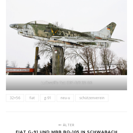
Luftwaffe Fiat G91-R/3 32+56
32+56
fiat
g-91
neu-u
schützenverein
ÄLTER
FIAT G-91 UND MBB BO-105 IN SCHWABACH