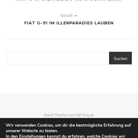
NEUER
FIAT G-91 IM ILLERPARADIES LAUBEN
Suchen
Bard Theme von
WP Royal
.
Home
Luftfahrtmuseen
Wrecks & Relics
Imprint
Wir verwenden Cookies, um dir die bestmögliche Erfahrung auf
unserer Website zu bieten.
In den
Einstellungen
kannst du erfahren, welche Cookies wir