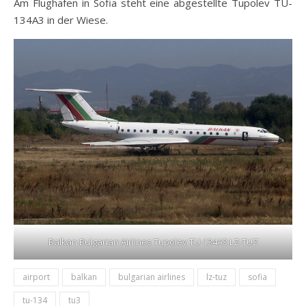
Am Flughafen in Sofia steht eine abgestellte Tupolev TU-
134A3 in der Wiese.
Balkan Bulgarian Airlines Tupolev TU-134A3 LZ-TUZ
airport
balkan
bulgarian airlines
lz-tuz
sofia
tu-134
tu3